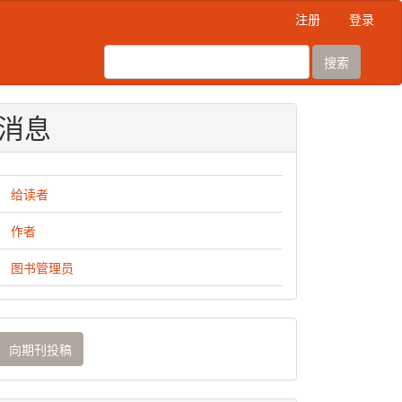
注册
登录
搜索
消息
给读者
作者
图书管理员
向
向期刊投稿
期
刊