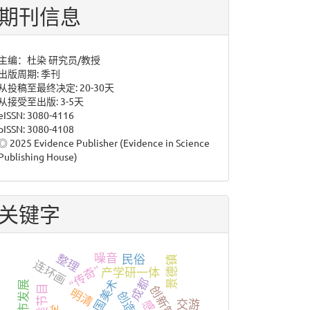
投
期刊信息
稿
主编：杜染 研究员/教授
出版周期: 季刊
从投稿至最终决定: 20-30天
从接受至出版: 3-5天
eISSN: 3080-4116
pISSN: 3080-4108
◎ 2025 Evidence Publisher (Evidence in Science
Publishing House)
关键字
整理
噪音
民俗
景德镇
连环画
“传奇”
产学研一体
成都
中国美术
城市发展
创新策略
明清
交游