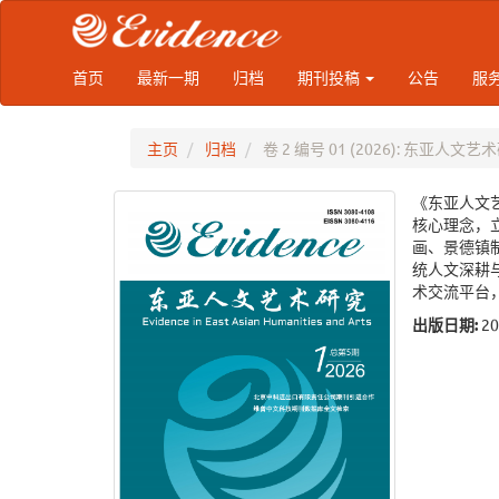
Main
Navigation
Main
Content
首页
最新一期
归档
期刊投稿
公告
服
Sidebar
主页
归档
卷 2 编号 01 (2026): 东亚人文艺
《东亚人文艺
核心理念，
画、景德镇
统人文深耕
术交流平台
出版日期:
2