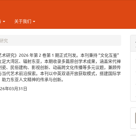
务
关于我们
术研究
术研究》2026 年第 2 卷第 1 期正式刊发。本刊秉持 “文化互鉴”
立足大湾区、辐射东亚，本期收录多篇原创学术成果，涵盖宋代禅
制瓷、民俗建构、影视创新、动画跨文化传播等多元议题，兼顾传
与当代艺术前沿探索。本刊以中英双语开放获取模式，搭建国际学
，助力东亚人文精神的传承与创新。
026年03月31日