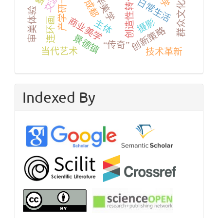
产学研一体
中华美学
群众文化学
创造性转化
交游
日常生活
成都
审美体验
商业美学
连环画
摄影
主体
创新策略
景德镇
“传奇”
当代艺术
技术革新
Indexed By