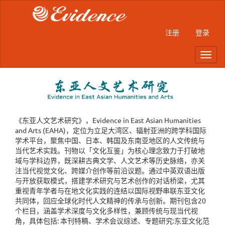
Main
Navigation
Main
注册
登录
Content
Sidebar
Toggl
navig
《东亚人文艺术研究》，Evidence in East Asian Humanities
and Arts (EAHA)，定位为立足大湾区、辐射亚洲的跨学科国际
学术平台，聚焦中国、日本、韩国及东南亚地区的人文传统与
当代艺术实践。刊物以「文化互鉴」为核心理念致力于打破地
域与学科边界，既深耕古典文学、人文艺术等历史脉络，亦关
注当代视觉文化、跨媒介创作等前沿议题。通过中英双语出版
与开放获取模式，搭建学术研究与艺术创作的对话桥梁，尤其
重视青年学者与在地文化实践的连结以国际视野串联东亚文化
共同体，回应全球化时代人文精神的传承与创新。期刊包含20
个栏目，涵盖学术深度与文化多样性，兼顾传统与现当代视
角，具体包括: 本刊特稿、学术会议综述、专题研究:东亚文化范