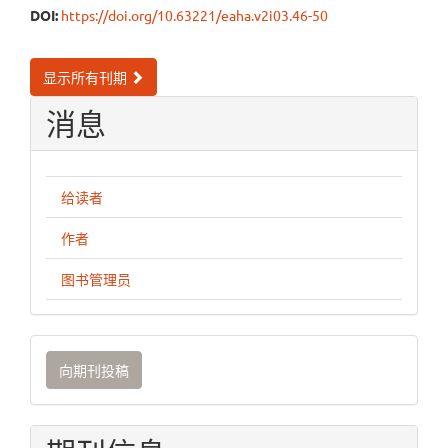
DOI:
https://doi.org/10.63221/eaha.v2i03.46-50
显示所有刊期
消息
给读者
作者
图书管理员
向
向期刊投稿
期
刊