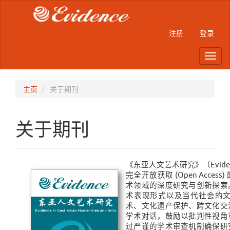
Main
Navigation
Main
注册
登录
Content
Sidebar
Toggl
navig
主页
关于期刊
关于期刊
《东亚人文艺术研究》（Evidence in
完全开放获取 (Open Acc
术领域的深度研究与创新探索
术表现形式以及当代社会的
术、文化遗产保护、跨文化交
学术对话，鼓励以批判性视角
过严谨的学术审查机制确保研