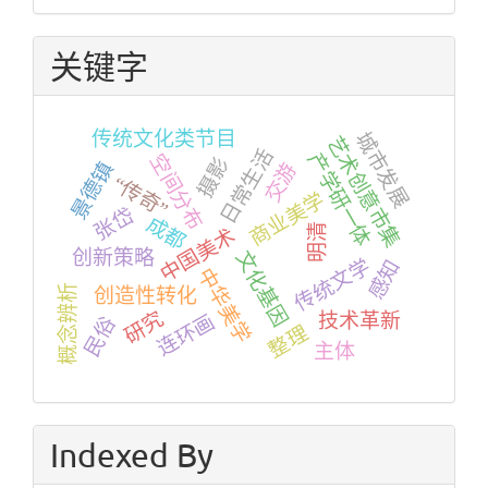
关键字
传统文化类节目
城市发展
艺术创意市集
日常生活
产学研一体
空间分布
摄影
景德镇
交游
“传奇”
商业美学
张岱
成都
明清
中国美术
创新策略
文化基因
传统文学
感知
中华美学
概念辨析
创造性转化
研究
连环画
技术革新
民俗
整理
主体
Indexed By