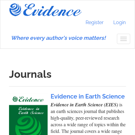
Main
Navigation
Main
Content
Register
Login
Sidebar
Where every author's voice matters!
Togg
navig
Journals
Evidence in Earth Science
Evidence in Earth Science (EIES)
is
an earth sciences journal that publishes
high-quality, peer-reviewed research
across a wide range of topics within the
field. The journal covers a wide range