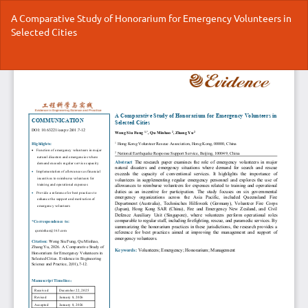
返
A Comparative Study of Honorarium for Emergency Volunteers in
回
Selected Cities
到
文
章
下
下
详
载
细
P
信
息